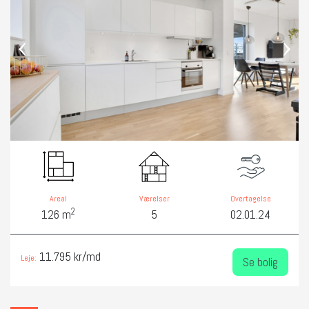
‹
›
Areal
Værelser
Overtagelse
2
126 m
5
02.01.24
11.795 kr/md
Leje:
Se bolig