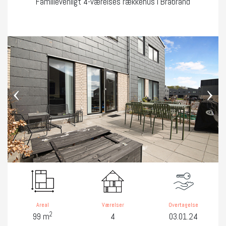
Familievenligt 4-værelses rækkehus i Brabrand
‹
›
Areal
Værelser
Overtagelse
2
99 m
4
03.01.24