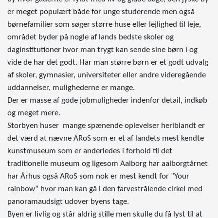
er meget populært både for unge studerende men også
børnefamilier som søger større huse eller lejlighed til leje,
området byder på nogle af lands bedste skoler og
daginstitutioner hvor man trygt kan sende sine børn i og
vide de har det godt. Har man større børn er et godt udvalg
af skoler, gymnasier, universiteter eller andre videregående
uddannelser, mulighederne er mange.
Der er masse af gode jobmuligheder indenfor detail, indkøb
og meget mere.
Storbyen huser mange spænende oplevelser heriblandt er
det værd at nævne ARoS som er et af landets mest kendte
kunstmuseum som er anderledes i forhold til det
traditionelle museum og ligesom Aalborg har aalborgtårnet
har Århus også ARoS som nok er mest kendt for ”Your
rainbow” hvor man kan gå i den farvestrålende cirkel med
panoramaudsigt udover byens tage.
Byen er livlig og står aldrig stille men skulle du få lyst til at