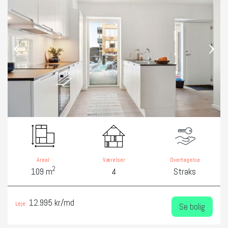
‹
›
Areal
Værelser
Overtagelse
2
109 m
4
Straks
12.995 kr/md
Leje:
Se bolig