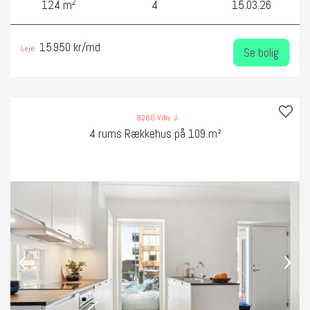
2
124 m
4
15.03.26
15.950 kr/md
Leje:
Se bolig
8260 Viby J
4 rums Rækkehus på 109 m²
‹
›