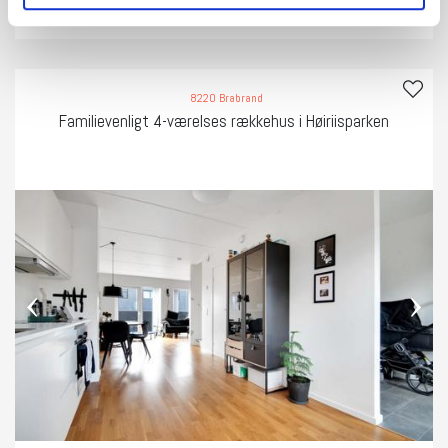
Se bolig
8220 Brabrand
Familievenligt 4-værelses rækkehus i Høiriisparken
‹
›