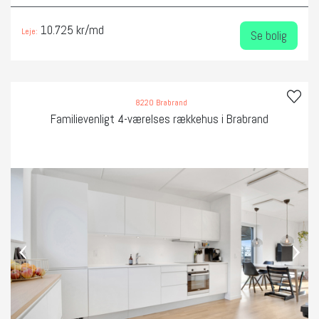
10.725 kr/md
Leje:
Se bolig
8220 Brabrand
Familievenligt 4-værelses rækkehus i Brabrand
‹
›