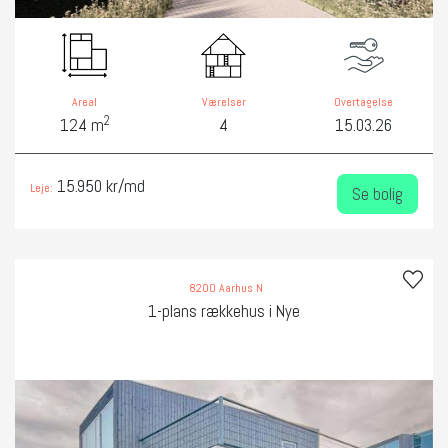
Areal
Værelser
Overtagelse
2
124 m
4
15.03.26
15.950 kr/md
Leje:
Se bolig
8200 Aarhus N
1-plans rækkehus i Nye