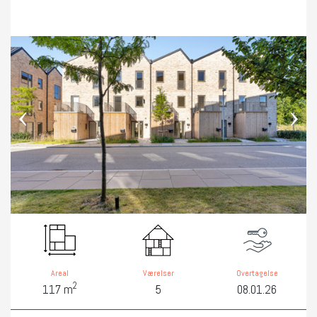
‹
›
Areal
Værelser
Overtagelse
2
117 m
5
08.01.26