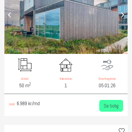
‹
›
Areal
Værelser
Overtagelse
2
50 m
1
05.01.26
6.989 kr/md
Leje:
Se bolig