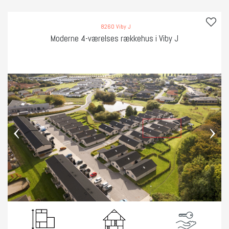
8260 Viby J
Moderne 4-værelses rækkehus i Viby J
‹
›