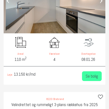
Areal
Værelser
Overtagelse
2
110 m
4
08.01.26
13.150 kr/md
Leje:
Se bolig
8220 Brabrand
Velindrettet og rummeligt 3-plans rækkehus fra 2025