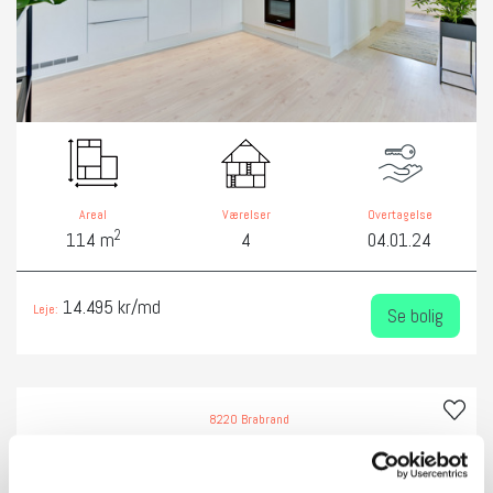
Areal
Værelser
Overtagelse
2
114 m
4
04.01.24
14.495 kr/md
Leje:
Se bolig
8220 Brabrand
Familievenligt 4-værelses rækkehus i Brabrand