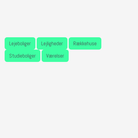
Lejeboliger
Lejligheder
Rækkehuse
Studieboliger
Værelser