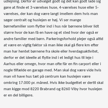
udlejning. Derfor er udvalget godt og det kan godt lade sig
gøre at finde et 3-værelses huse, 4-værelses huse eller 5-
værelses, der kan dog være langt imellem dem hvis man
søger centralt og huslejen er høj. Vi ser mange
børnefamilier som flytter ind i hus når børnene bliver lidt
større hvor de kan få en have og et sted hvor der også er
andre familier med børn. Parkeringsforhold plejer også altid
at være en vigtig faktor så man ikke skal gå flere km efter
man har hentet børnene fra skole eller hverdagsaktivitet,
derfor er det ideelle at flytte ind i et ledigt hus til leje i
Aarhus eller omegn, hvor man ofte får en fin carport eller i
nogle tilfælde en garage med. Man skal dog være vide hvis
man vil have hus tæt på centrum kan huslejen være
omkring 17.000 pr. måned. Hvis ikke budgettet er dertil skal
man kigge mod 8220 Brabrand og 8260 Viby hvor huslejen
er en del billigere.