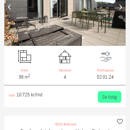
‹
›
Areal
Værelser
Overtagelse
2
99 m
4
02.01.24
10.725 kr/md
Leje:
Se bolig
8220 Brabrand