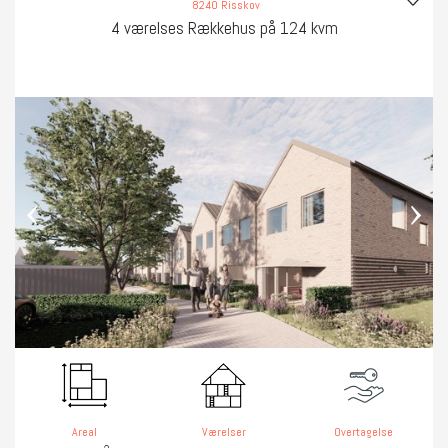
8240 Risskov
4 værelses Rækkehus på 124 kvm
‹
›
Areal
Værelser
Overtagelse