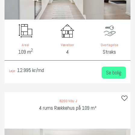
Areal
Værelser
Overtagelse
2
109 m
4
Straks
12.995 kr/md
Leje:
Se bolig
8260 Viby J
4 rums Rækkehus på 109 m²