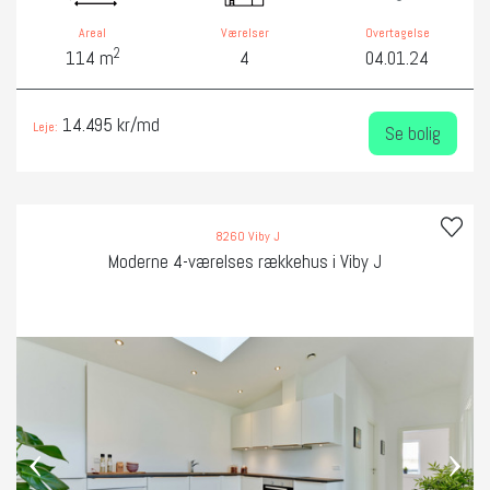
Areal
Værelser
Overtagelse
2
114 m
4
04.01.24
14.495 kr/md
Leje:
Se bolig
8260 Viby J
Moderne 4-værelses rækkehus i Viby J
‹
›