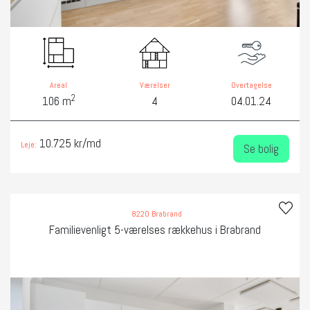
Areal
Værelser
Overtagelse
2
106 m
4
04.01.24
10.725 kr/md
Leje:
Se bolig
8220 Brabrand
Familievenligt 5-værelses rækkehus i Brabrand