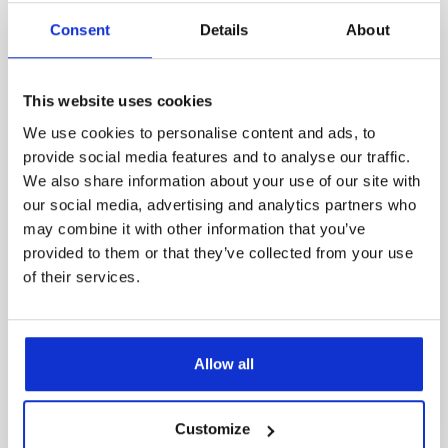
Consent
Details
About
This website uses cookies
‹
›
We use cookies to personalise content and ads, to
provide social media features and to analyse our traffic.
We also share information about your use of our site with
our social media, advertising and analytics partners who
may combine it with other information that you’ve
provided to them or that they’ve collected from your use
of their services.
Areal
Værelser
Overtagelse
Allow all
2
99 m
4
05.01.23
Customize
10.725 kr/md
Leje: