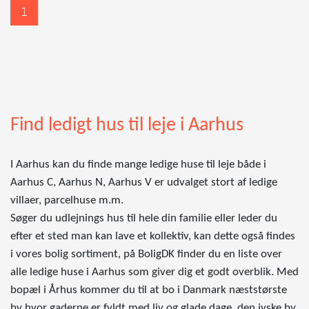
1
Find ledigt hus til leje i Aarhus
I Aarhus kan du finde mange ledige huse til leje både i
Aarhus C, Aarhus N, Aarhus V er udvalget stort af ledige
villaer, parcelhuse m.m.
Søger du udlejnings hus til hele din familie eller leder du
efter et sted man kan lave et kollektiv, kan dette også findes
i vores bolig sortiment, på BoligDK finder du en liste over
alle ledige huse i Aarhus som giver dig et godt overblik. Med
bopæl i Århus kommer du til at bo i Danmark næststørste
by hvor gaderne er fyldt med liv og glade dage, den jyske by