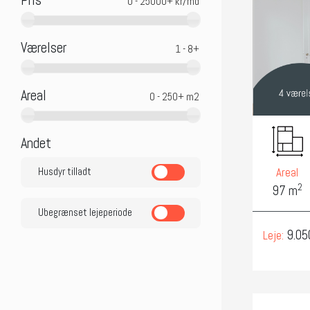
Pris
Værelser
Areal
Andet
Areal
Husdyr tilladt
2
97 m
Ubegrænset lejeperiode
9.05
Leje: