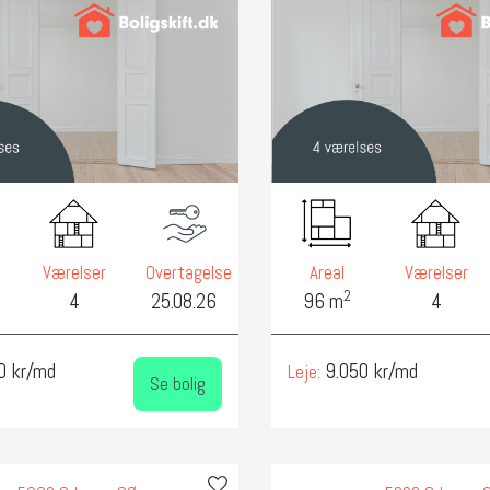
Værelser
Overtagelse
Areal
Værelser
2
4
25.08.26
96 m
4
0 kr/md
9.050 kr/md
Leje:
Se bolig