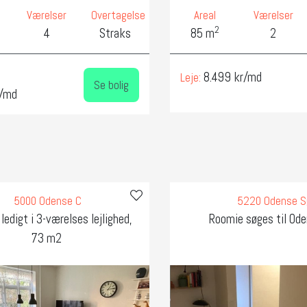
Værelser
Overtagelse
Areal
Værelser
2
4
Straks
85 m
2
8.499 kr/md
Leje:
Se bolig
r/md
5000 Odense C
5220 Odense 
ledigt i 3-værelses lejlighed,
Roomie søges til Od
73 m2