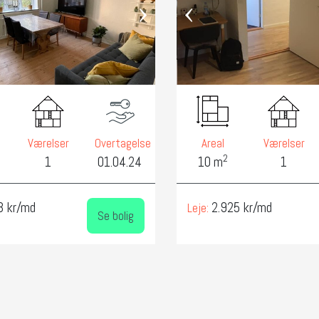
›
‹
Værelser
Overtagelse
Areal
Værelser
2
1
01.04.24
10 m
1
3 kr/md
2.925 kr/md
Leje:
Se bolig