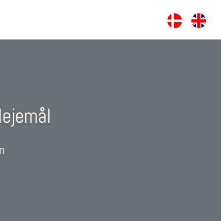
 lejemål
n