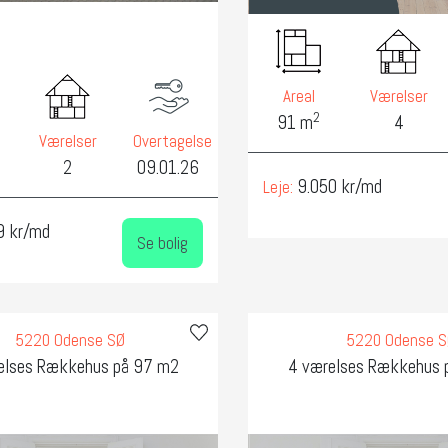
Areal
Værelser
2
91 m
4
Værelser
Overtagelse
2
09.01.26
9.050 kr/md
Leje:
9 kr/md
Se bolig
5220 Odense SØ
5220 Odense 
elses Rækkehus på 97 m2
4 værelses Rækkehus 