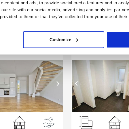
5 kr/md
3.900 kr/md
Leje:
e content and ads, to provide social media features and to analy
Se bolig
 our site with our social media, advertising and analytics partn
 provided to them or that they’ve collected from your use of their
5260 Odense S
5000 Odense 
Customize
ums Rækkehus på 110 m²
2 værelses Rækkehus 
›
‹