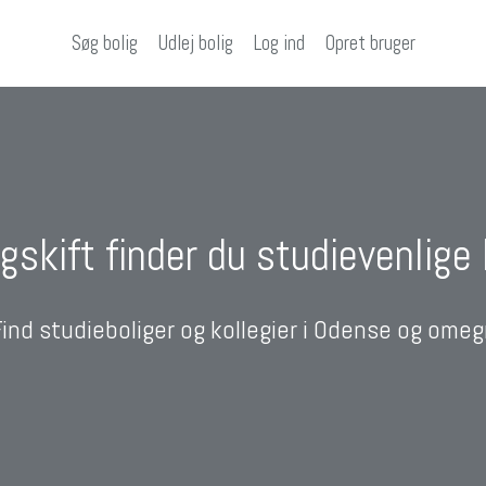
Søg bolig
Udlej bolig
Log ind
Opret bruger
gskift finder du studievenlige
Find studieboliger og kollegier i Odense og omeg