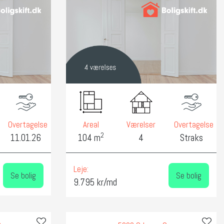
Overtagelse
Areal
Værelser
Overtagelse
2
11.01.26
104 m
4
Straks
Leje:
Se bolig
Se bolig
9.795 kr/md