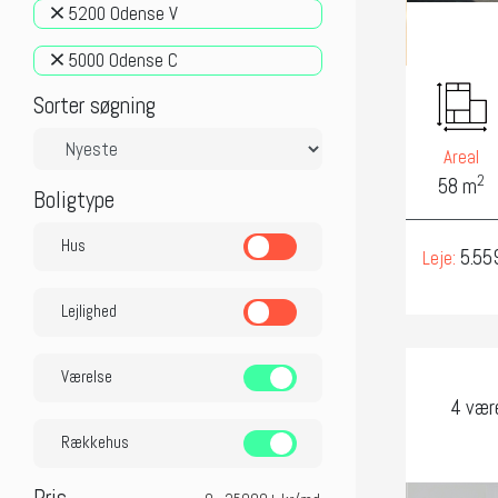
5200 Odense V
5000 Odense C
Sorter søgning
Areal
2
58 m
Boligtype
Hus
5.55
Leje:
Lejlighed
Værelse
4 vær
Rækkehus