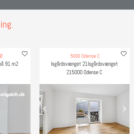
ing.
SØ
5000 Odense C
på 91 m2
Isgårdsvænget 21Isgårdsvænget
215000 Odense C
‹
›