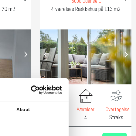
C
5000 Odense C
å 70 m2
4 værelses Rækkehus på 113 m2
›
‹
›
Overtagelse
Areal
Værelser
Overtagelse
About
2
Straks
113 m
4
Straks