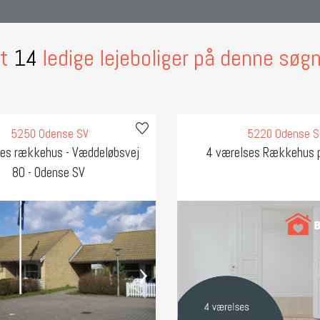
dt
14
ledige lejeboliger på denne søgn
5250 Odense SV
5220 Odense 
ses rækkehus - Væddeløbsvej
4 værelses Rækkehus 
80 - Odense SV
›