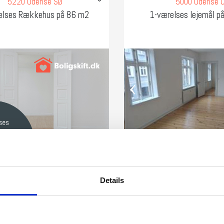
5220 Odense SØ
5000 Odense 
elses Rækkehus på 86 m2
1-værelses lejemål p
‹
Værelser
Overtagelse
Areal
Værelser
Details
2
4
Straks
70 m
1