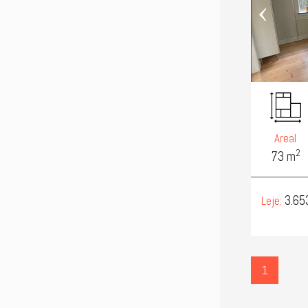
‹
Areal
2
73 m
3.65
Leje:
1