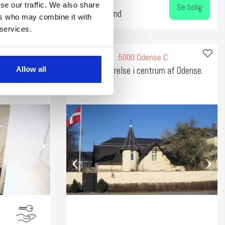
Leje:
se our traffic. We also share
Se bolig
Se bolig
14.700 kr/md
ers who may combine it with
 services.
C
5000 Odense C
Allow all
på 85 kvm
Skønt værelse i centrum af Odense.
›
‹
›