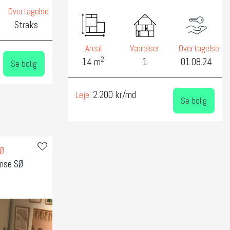
Overtagelse
Straks
Areal
Værelser
Overtagelse
2
14 m
1
01.08.24
Se bolig
2.200 kr/md
Leje:
Se bolig
SØ
ense SØ