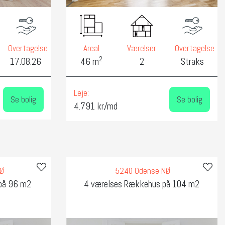
Overtagelse
Areal
Værelser
Overtagelse
2
17.08.26
46 m
2
Straks
Leje:
Se bolig
Se bolig
4.791 kr/md
SØ
5240 Odense NØ
på 96 m2
4 værelses Rækkehus på 104 m2