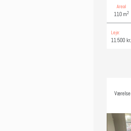
Areal
2
110 m
Leje:
11.500 k
Værelse 