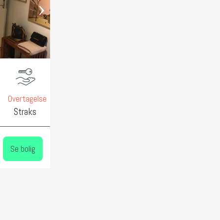
›
Overtagelse
Straks
Se bolig