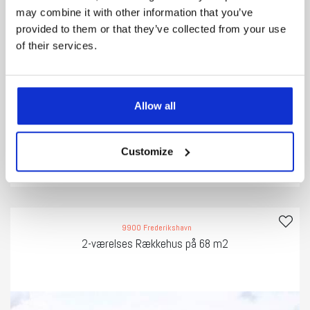
may combine it with other information that you’ve
provided to them or that they’ve collected from your use
of their services.
Areal
Værelser
Overtagelse
Allow all
2
80 m
2
01.07.26
Customize
7.000 kr/md
Leje:
Se bolig
9900 Frederikshavn
2-værelses Rækkehus på 68 m2