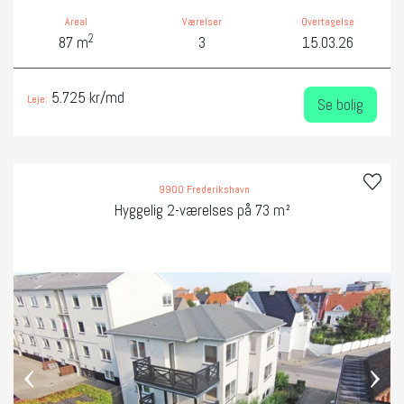
Areal
Værelser
Overtagelse
2
87 m
3
15.03.26
5.725 kr/md
Leje:
Se bolig
9900 Frederikshavn
Hyggelig 2-værelses på 73 m²
‹
›