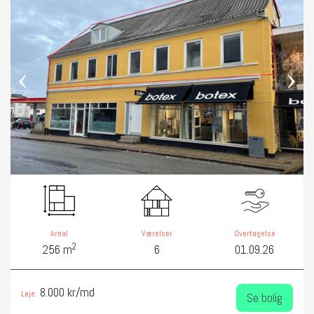
‹
›
Areal
Værelser
Overtagelse
2
256 m
6
01.09.26
8.000 kr/md
Leje:
Se bolig