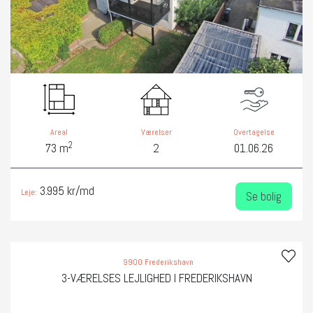
Areal
Værelser
Overtagelse
2
73 m
2
01.06.26
3.995 kr/md
Leje:
Se bolig
9900 Frederikshavn
3-VÆRELSES LEJLIGHED I FREDERIKSHAVN