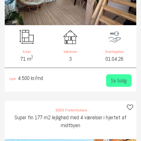
Areal
Værelser
Overtagelse
2
71 m
3
01.04.26
4.500 kr/md
Leje:
Se bolig
9900 Frederikshavn
Super fin 177 m2 lejlighed med 4 værelser i hjertet af
midtbyen