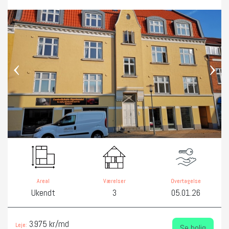
‹
›
Areal
Værelser
Overtagelse
Ukendt
3
05.01.26
3.975 kr/md
Leje:
Se bolig