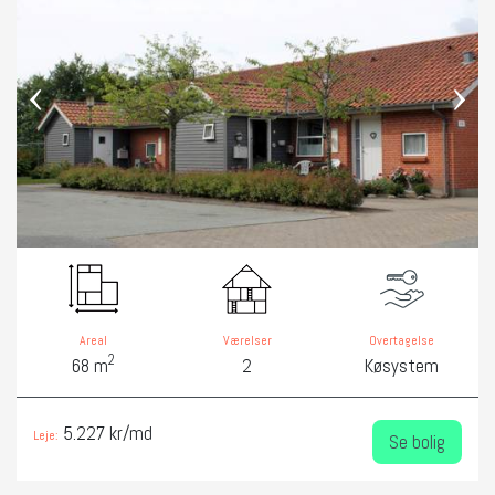
‹
›
Areal
Værelser
Overtagelse
2
68 m
2
Køsystem
5.227 kr/md
Leje:
Se bolig