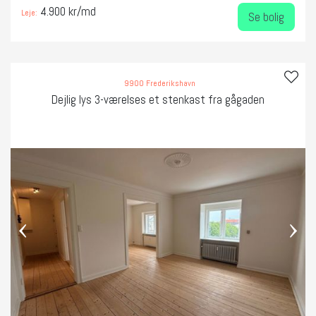
4.900 kr/md
Leje:
Se bolig
9900 Frederikshavn
Dejlig lys 3-værelses et stenkast fra gågaden
‹
›