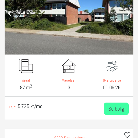
‹
›
Areal
Værelser
Overtagelse
2
87 m
3
01.06.26
5.725 kr/md
Leje:
Se bolig
9900 Frederikshavn