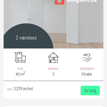
Areal
Værelser
Overtagelse
2
43 m
2
Straks
3.275 kr/md
Leje:
Se bolig