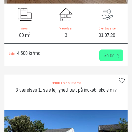
Areal
Værelser
Overtagelse
2
80 m
3
01.07.26
4.500 kr/md
Leje:
Se bolig
9900 Frederikshavn
3-værelses 1. sals lejlighed tæt på indkøb, skole m.v