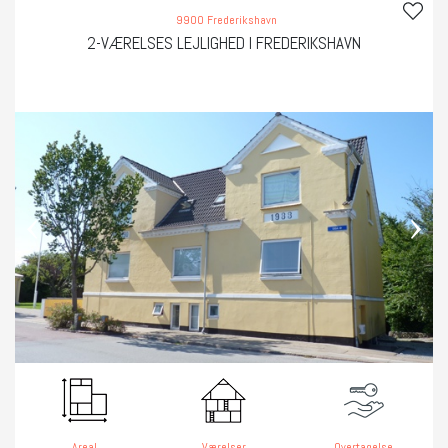
9900 Frederikshavn
2-VÆRELSES LEJLIGHED I FREDERIKSHAVN
‹
›
Areal
Værelser
Overtagelse