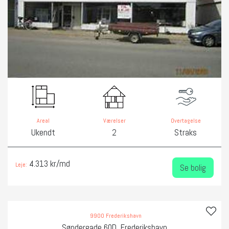
Areal
Værelser
Overtagelse
Ukendt
2
Straks
4.313 kr/md
Leje:
Se bolig
9900 Frederikshavn
Søndergade 60D, Frederikshavn