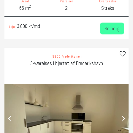
Areal
Værelser
Overtagelse
2
66 m
2
Straks
3.800 kr/md
Leje:
Se bolig
9900 Frederikshavn
3-værelses i hjertet af Frederikshavn
‹
›