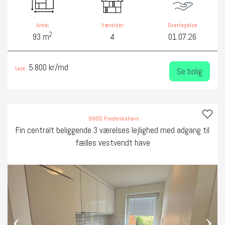
Areal
Værelser
Overtagelse
2
93 m
4
01.07.26
5.800 kr/md
Leje:
Se bolig
9900 Frederikshavn
Fin centralt beliggende 3 værelses lejlighed med adgang til
fælles vestvendt have
‹
›