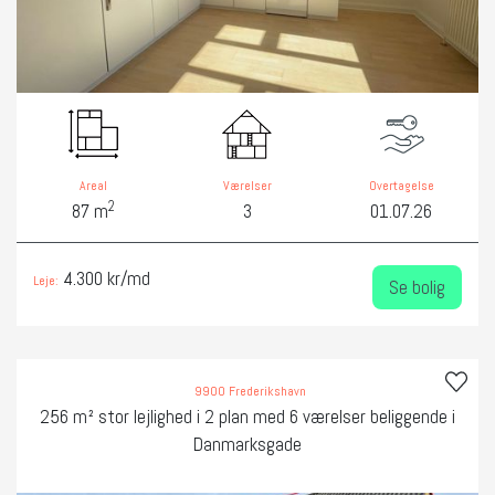
Areal
Værelser
Overtagelse
2
87 m
3
01.07.26
4.300 kr/md
Leje:
Se bolig
9900 Frederikshavn
256 m² stor lejlighed i 2 plan med 6 værelser beliggende i
Danmarksgade