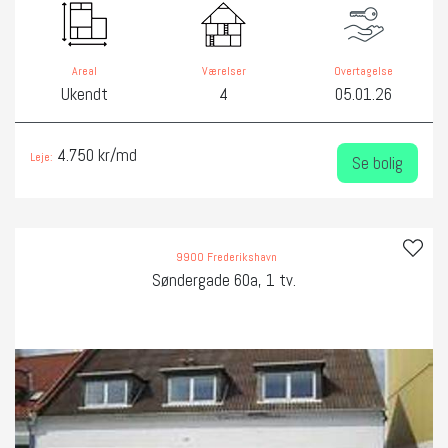
Areal
Værelser
Overtagelse
Ukendt
4
05.01.26
4.750 kr/md
Leje:
Se bolig
9900 Frederikshavn
Søndergade 60a, 1 tv.