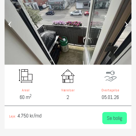
‹
›
Areal
Værelser
Overtagelse
2
60 m
2
05.01.26
4.750 kr/md
Leje:
Se bolig