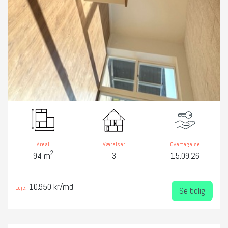
Areal
Værelser
Overtagelse
2
94 m
3
15.09.26
10.950 kr/md
Leje:
Se bolig