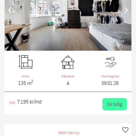
‹
›
Areal
Værelser
Overtagelse
2
135 m
4
09.01.26
7.195 kr/md
Leje:
Se bolig
9800 Hjørring