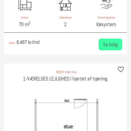
Areal
Værelser
Overtagelse
2
70 m
2
Køsystem
6.467 kr/md
Leje:
Se bolig
9800 Hjørring
1-VÆRELSES LEJLIGHED I hjertet af hjørring.