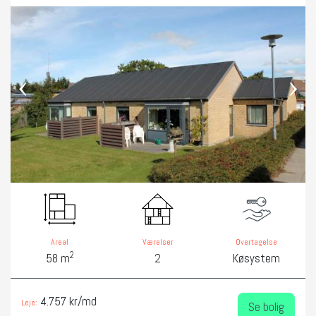
‹
›
Areal
Værelser
Overtagelse
2
58 m
2
Køsystem
4.757 kr/md
Leje:
Se bolig