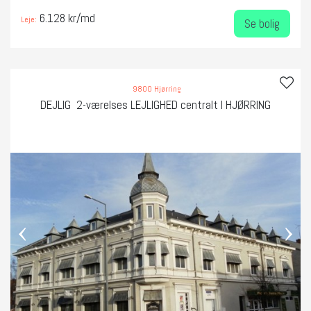
6.128 kr/md
Leje:
Se bolig
9800 Hjørring
DEJLIG 2-værelses LEJLIGHED centralt I HJØRRING
‹
›