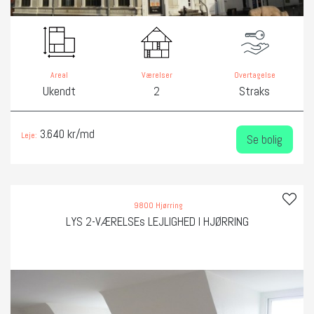
Areal
Værelser
Overtagelse
Ukendt
2
Straks
3.640 kr/md
Leje:
Se bolig
9800 Hjørring
LYS 2-VÆRELSEs LEJLIGHED I HJØRRING