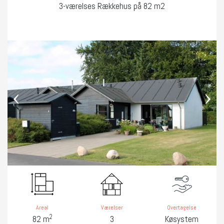
3-værelses Rækkehus på 82 m2
‹
›
Areal
Værelser
Overtagelse
2
82 m
3
Køsystem