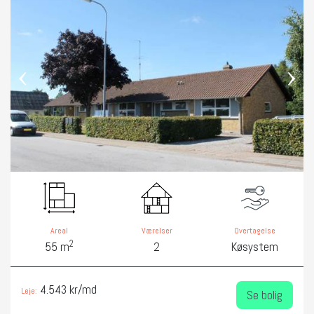
‹
›
Areal
Værelser
Overtagelse
2
55 m
2
Køsystem
4.543 kr/md
Leje:
Se bolig