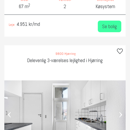
2
67 m
2
Køsystem
4.951 kr/md
Leje:
Se bolig
9800 Hjørring
Delevenlig 3-værelses lejlighed i Hjørring
‹
›