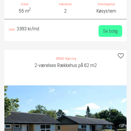
Areal
Værelser
Overtagelse
2
55 m
2
Køsystem
3.993 kr/md
Leje:
Se bolig
9800 Hjørring
2-værelses Rækkehus på 62 m2