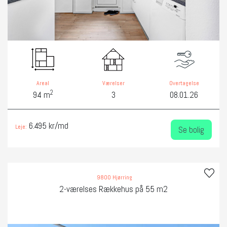
Areal
Værelser
Overtagelse
2
94 m
3
08.01.26
6.495 kr/md
Leje:
Se bolig
9800 Hjørring
2-værelses Rækkehus på 55 m2