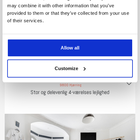
may combine it with other information that you’ve
provided to them or that they’ve collected from your use
of their services.
Areal
Værelser
Overtagelse
2
80 m
3
Køsystem
Allow all
5.431 kr/md
Leje:
Se bolig
Customize
9800 Hjørring
Stor og delevenlig 4-værelses lejlighed