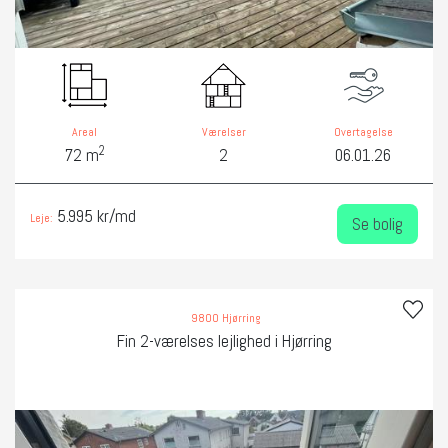
Areal
Værelser
Overtagelse
2
72 m
2
06.01.26
5.995 kr/md
Leje:
Se bolig
9800 Hjørring
Fin 2-værelses lejlighed i Hjørring