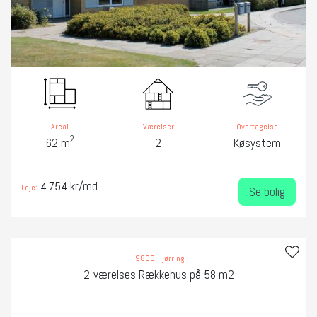
Areal
Værelser
Overtagelse
2
62 m
2
Køsystem
4.754 kr/md
Leje:
Se bolig
9800 Hjørring
2-værelses Rækkehus på 58 m2