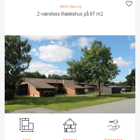
9800 Hjørring
2-værelses Rækkehus på 67 m2
‹
›
Areal
Værelser
Overtagelse