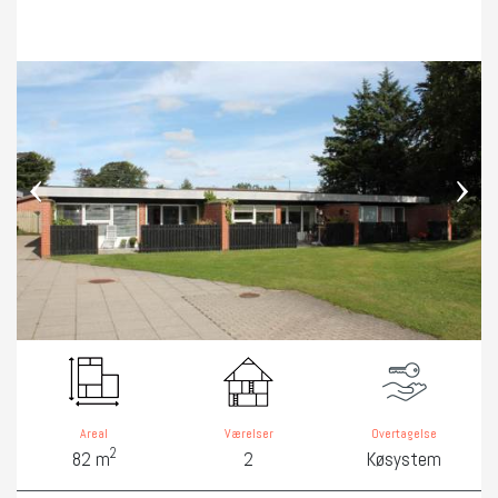
‹
›
Areal
Værelser
Overtagelse
2
82 m
2
Køsystem